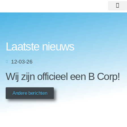
Home
Producten
Merken
Collectie
Contact
Stuklijsten
Catalogus
Referentie projecten
Over ons
Nieuws
Certificering
Laatste nieuws
12-03-26
Wij zijn officieel een B Corp!
Andere berichten