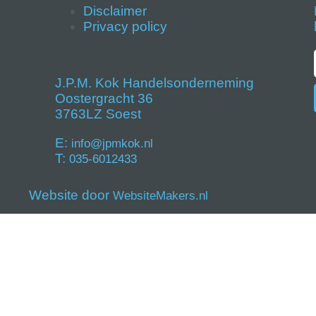
Disclaimer
Privacy policy
J.P.M. Kok Handelsonderneming
Oostergracht 36
3763LZ Soest
E:
info@jpmkok.nl
T:
035-6012433
Website door
WebsiteMakers.nl