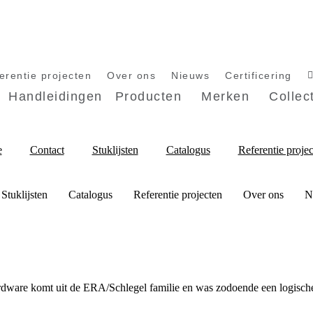
erentie projecten
Over ons
Nieuws
Certificering
Handleidingen
Producten
Merken
Collec
e
Contact
Stuklijsten
Catalogus
Referentie proje
Stuklijsten
Catalogus
Referentie projecten
Over ons
N
dware komt uit de ERA/Schlegel familie en was zodoende een logische 