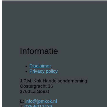
Informatie
Disclaimer
Privacy policy
J.P.M. Kok Handelsonderneming
Oostergracht 36
3763LZ Soest
E:
info@jpmkok.nl
T:
035-6012433