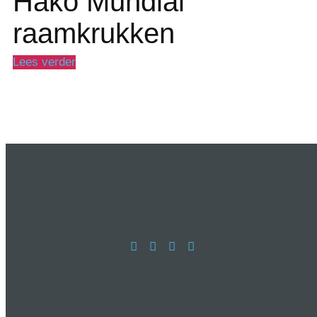
Hako Mundial
raamkrukken
Lees verder